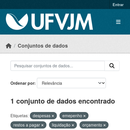
Skip to main content
Entrar
Conjuntos de dados
Ordenar por
1 conjunto de dados encontrado
Etiquetas:
despesas
emepenho
restos a pagar
liquidação
orçamento