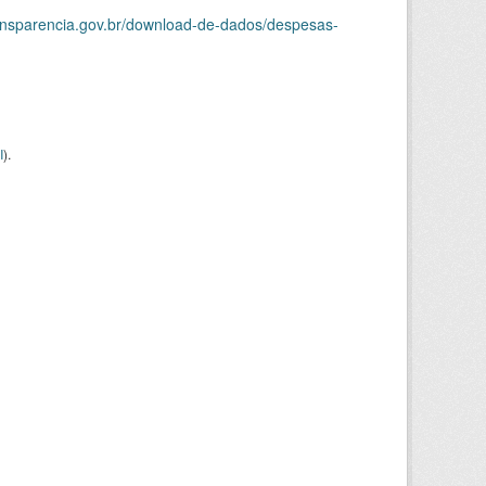
ransparencia.gov.br/download-de-dados/despesas-
I
).