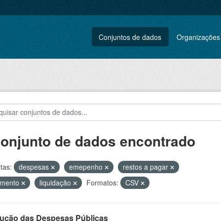
Conjuntos de dados
Organizações
conjunto de dados encontrado
tas:
despesas
emepenho
restos a pagar
amento
liquidação
Formatos:
CSV
ução das Despesas Públicas