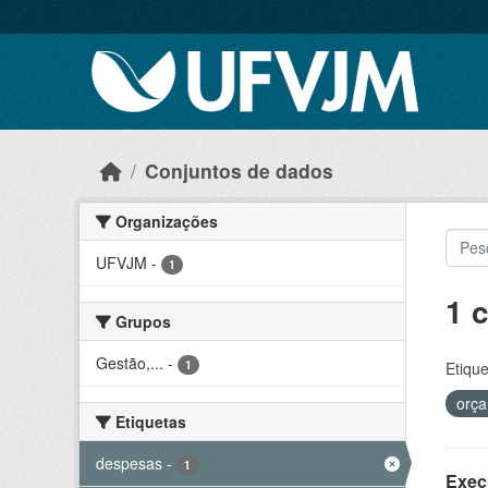
Skip to main content
Conjuntos de dados
Organizações
UFVJM
-
1
1 
Grupos
Gestão,...
-
1
Etique
orç
Etiquetas
despesas
-
1
Exec