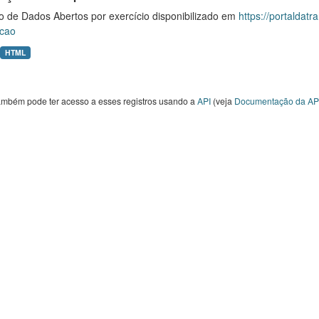
o de Dados Abertos por exercício disponibilizado em
https://portaldat
cao
HTML
ambém pode ter acesso a esses registros usando a
API
(veja
Documentação da AP