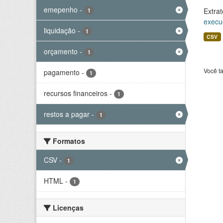
emepenho
-
Extrat
1
execu
liquidação
-
1
CSV
orçamento
-
1
Você t
pagamento
-
1
recursos financeiros
-
1
restos a pagar
-
1
Formatos
CSV
-
1
HTML
-
1
Licenças