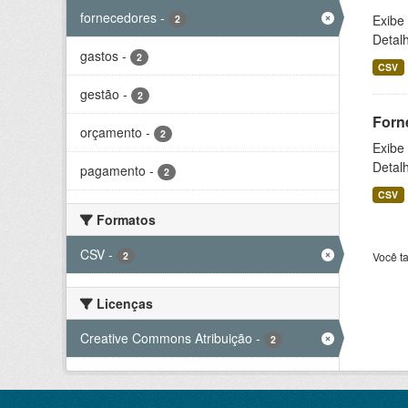
fornecedores
-
Exibe
2
Detal
gastos
-
2
CSV
gestão
-
2
Forn
orçamento
-
2
Exibe
Detal
pagamento
-
2
CSV
Formatos
CSV
-
2
Você t
Licenças
Creative Commons Atribuição
-
2