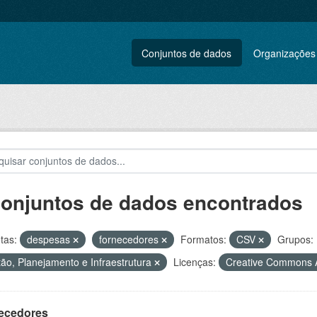
Conjuntos de dados
Organizações
conjuntos de dados encontrados
tas:
despesas
fornecedores
Formatos:
CSV
Grupos:
ão, Planejamento e Infraestrutura
Licenças:
Creative Commons A
ecedores