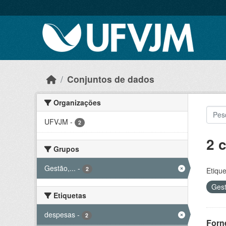
Skip to main content
Conjuntos de dados
Organizações
UFVJM
-
2
2 
Grupos
Gestão,...
-
2
Etique
Gest
Etiquetas
despesas
-
2
Forn