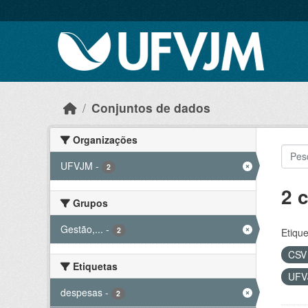
Skip to main content
Conjuntos de dados
Organizações
UFVJM
-
2
2 
Grupos
Gestão,...
-
2
Etique
CS
Etiquetas
UF
despesas
-
2