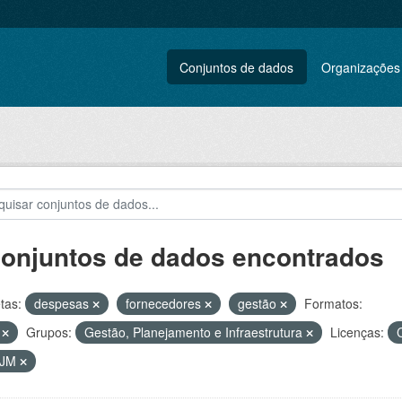
Conjuntos de dados
Organizações
conjuntos de dados encontrados
tas:
despesas
fornecedores
gestão
Formatos:
V
Grupos:
Gestão, Planejamento e Infraestrutura
Licenças:
VJM