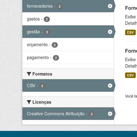
fornecedores
-
2
Forn
Exibe
gastos
-
2
Detal
gestão
-
2
CSV
orçamento
-
2
Forn
pagamento
-
2
Exibe
Detal
Formatos
CSV
CSV
-
2
Você t
Licenças
Creative Commons Atribuição
-
2