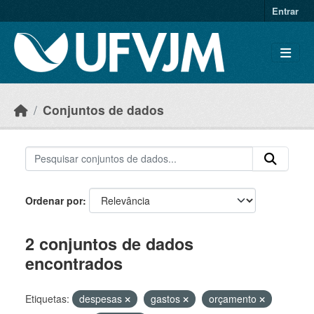
Skip to main content
Entrar
Conjuntos de dados
Ordenar por
2 conjuntos de dados
encontrados
Etiquetas:
despesas
gastos
orçamento