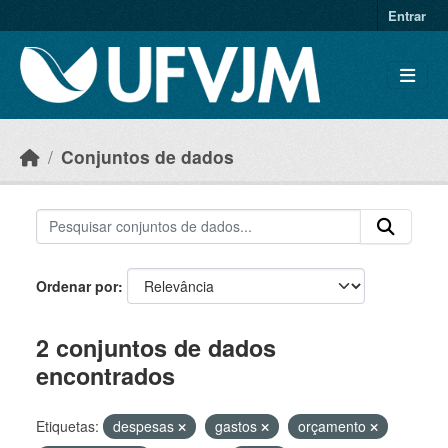
Skip to main content
Entrar
Conjuntos de dados
Ordenar por
2 conjuntos de dados
encontrados
Etiquetas:
despesas
gastos
orçamento