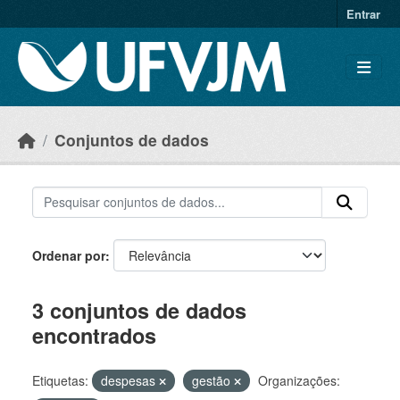
Skip to main content
Entrar
Conjuntos de dados
Ordenar por
3 conjuntos de dados
encontrados
Etiquetas:
despesas
gestão
Organizações: