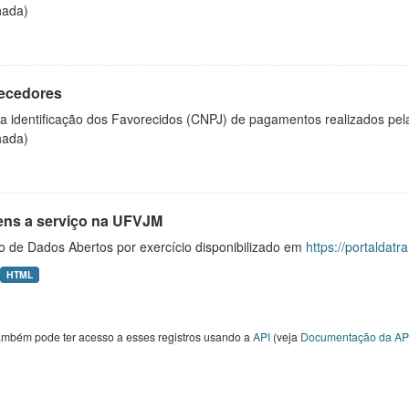
hada)
ecedores
 a identificação dos Favorecidos (CNPJ) de pagamentos realizados pe
hada)
ens a serviço na UFVJM
o de Dados Abertos por exercício disponibilizado em
https://portaldat
HTML
ambém pode ter acesso a esses registros usando a
API
(veja
Documentação da AP