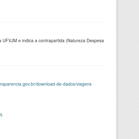
la UFVJM e indica a contrapartida (Natureza Despesa
ransparencia.gov.br/download-de-dados/viagens
I
).