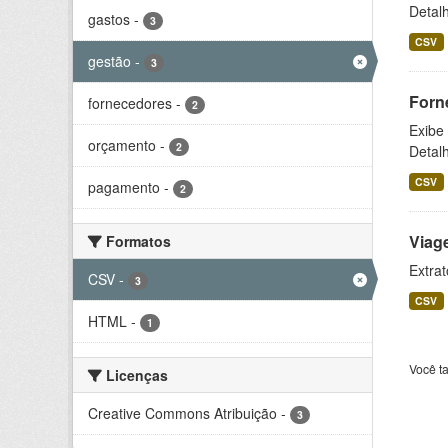
Detal
gastos
-
3
CSV
gestão
-
3
Forn
fornecedores
-
2
Exibe
orçamento
-
2
Detal
CSV
pagamento
-
2
Viag
Formatos
Extrat
CSV
-
3
CSV
HTML
-
1
Você t
Licenças
Creative Commons Atribuição
-
3