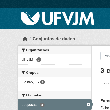
Skip to main content
Conjuntos de dados
Organizações
UFVJM
-
3
3 
Grupos
Gestão,...
-
3
Etique
Etiquetas
Forn
despesas
-
3
Exibe