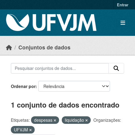
Skip to main content
Entrar
Conjuntos de dados
Ordenar por
1 conjunto de dados encontrado
Etiquetas:
despesas
liquidação
Organizações:
UFVJM