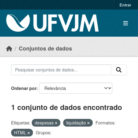
Skip to main content
Entrar
Conjuntos de dados
Ordenar por
1 conjunto de dados encontrado
Etiquetas:
despesas
liquidação
Formatos:
HTML
Grupos: