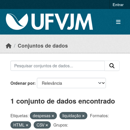
Skip to main content
Entrar
Conjuntos de dados
Ordenar por
1 conjunto de dados encontrado
Etiquetas:
despesas
liquidação
Formatos:
HTML
CSV
Grupos: