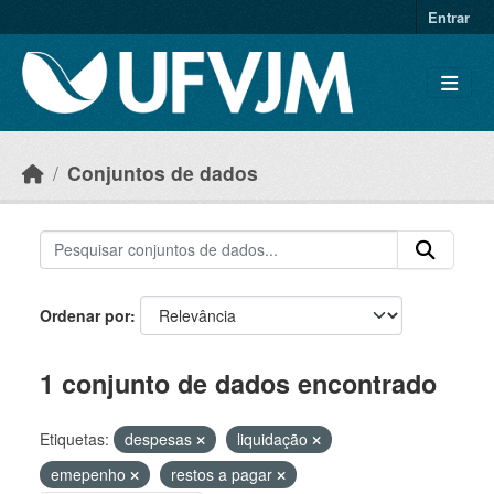
Skip to main content
Entrar
Conjuntos de dados
Ordenar por
1 conjunto de dados encontrado
Etiquetas:
despesas
liquidação
emepenho
restos a pagar