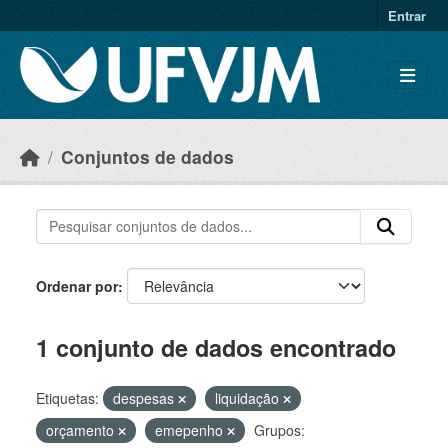
Skip to main content
Entrar
Conjuntos de dados
Ordenar por
1 conjunto de dados encontrado
Etiquetas:
despesas
liquidação
orçamento
emepenho
Grupos: