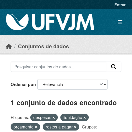
Skip to main content
Entrar
Conjuntos de dados
Ordenar por
1 conjunto de dados encontrado
Etiquetas:
despesas
liquidação
orçamento
restos a pagar
Grupos: