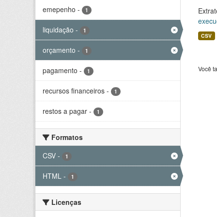
emepenho
-
Extrat
1
execu
liquidação
-
1
CSV
orçamento
-
1
Você t
pagamento
-
1
recursos financeiros
-
1
restos a pagar
-
1
Formatos
CSV
-
1
HTML
-
1
Licenças