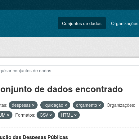
Conjuntos de dados
Organizações
conjunto de dados encontrado
tas:
despesas
liquidação
orçamento
Organizações:
VJM
Formatos:
CSV
HTML
ução das Despesas Públicas