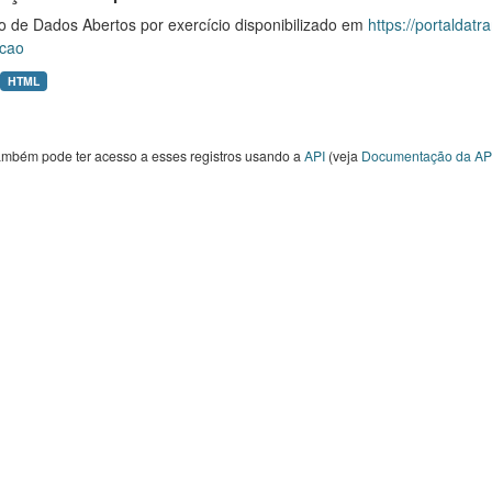
o de Dados Abertos por exercício disponibilizado em
https://portaldat
cao
HTML
ambém pode ter acesso a esses registros usando a
API
(veja
Documentação da AP