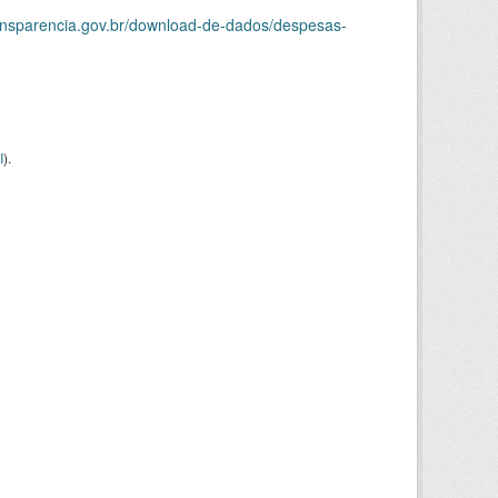
ransparencia.gov.br/download-de-dados/despesas-
I
).