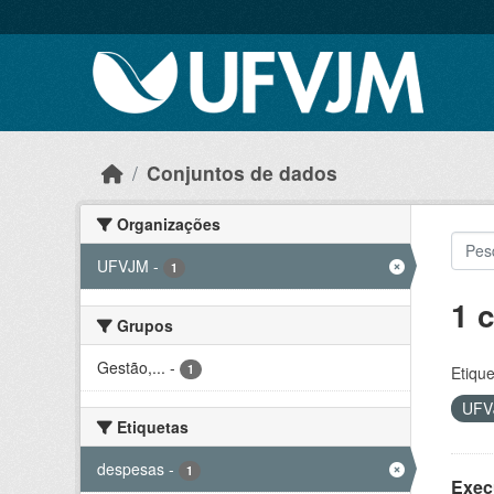
Skip to main content
Conjuntos de dados
Organizações
UFVJM
-
1
1 
Grupos
Gestão,...
-
1
Etique
UF
Etiquetas
despesas
-
1
Exec