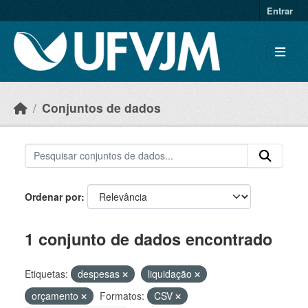
Skip to main content
Entrar
Conjuntos de dados
Ordenar por
1 conjunto de dados encontrado
Etiquetas:
despesas
liquidação
orçamento
Formatos:
CSV