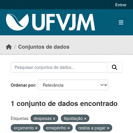
Skip to main content
Entrar
Conjuntos de dados
Ordenar por
1 conjunto de dados encontrado
Etiquetas:
despesas
liquidação
orçamento
emepenho
restos a pagar