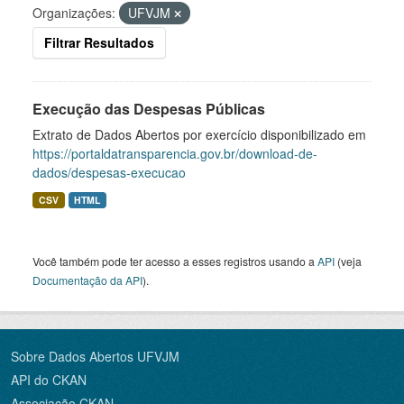
Organizações:
UFVJM
Filtrar Resultados
Execução das Despesas Públicas
Extrato de Dados Abertos por exercício disponibilizado em
https://portaldatransparencia.gov.br/download-de-
dados/despesas-execucao
CSV
HTML
Você também pode ter acesso a esses registros usando a
API
(veja
Documentação da API
).
Sobre Dados Abertos UFVJM
API do CKAN
Associação CKAN