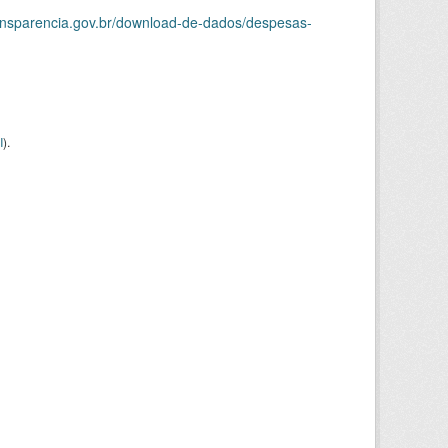
ransparencia.gov.br/download-de-dados/despesas-
I
).