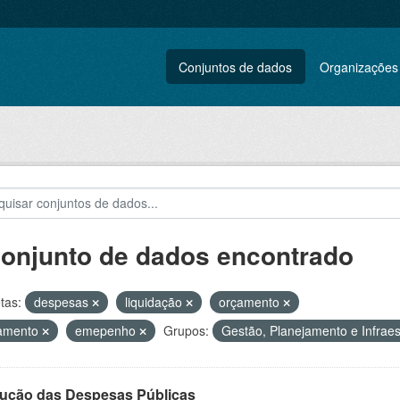
Conjuntos de dados
Organizações
conjunto de dados encontrado
tas:
despesas
liquidação
orçamento
amento
emepenho
Grupos:
Gestão, Planejamento e Infraes
ução das Despesas Públicas