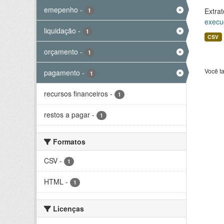
emepenho
-
Extrat
1
execu
liquidação
-
1
CSV
orçamento
-
1
Você t
pagamento
-
1
recursos financeiros
-
1
restos a pagar
-
1
Formatos
CSV
-
1
HTML
-
1
Licenças