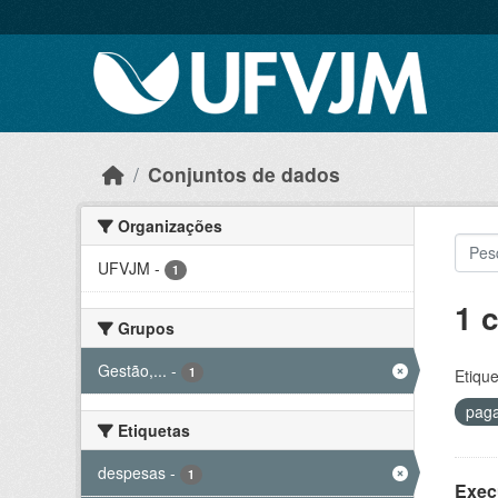
Skip to main content
Conjuntos de dados
Organizações
UFVJM
-
1
1 
Grupos
Gestão,...
-
1
Etique
pag
Etiquetas
despesas
-
1
Exec