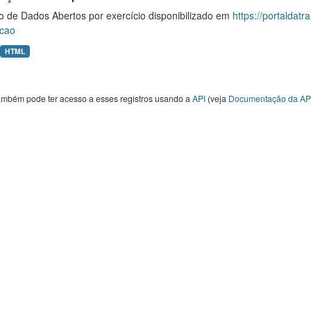
o de Dados Abertos por exercício disponibilizado em
https://portaldat
cao
HTML
ambém pode ter acesso a esses registros usando a
API
(veja
Documentação da AP