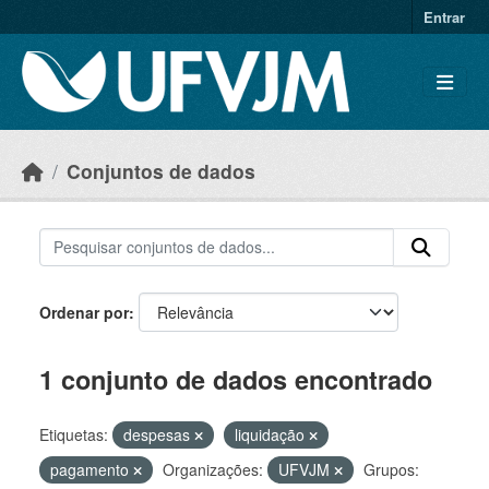
Skip to main content
Entrar
Conjuntos de dados
Ordenar por
1 conjunto de dados encontrado
Etiquetas:
despesas
liquidação
pagamento
Organizações:
UFVJM
Grupos: