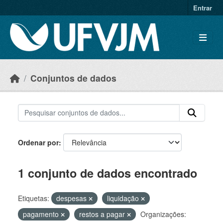
Skip to main content
Entrar
Conjuntos de dados
Ordenar por
1 conjunto de dados encontrado
Etiquetas:
despesas
liquidação
pagamento
restos a pagar
Organizações: