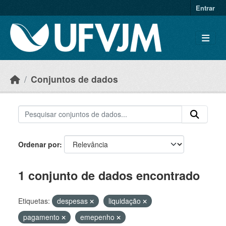
Skip to main content
Entrar
Conjuntos de dados
Ordenar por
1 conjunto de dados encontrado
Etiquetas:
despesas
liquidação
pagamento
emepenho