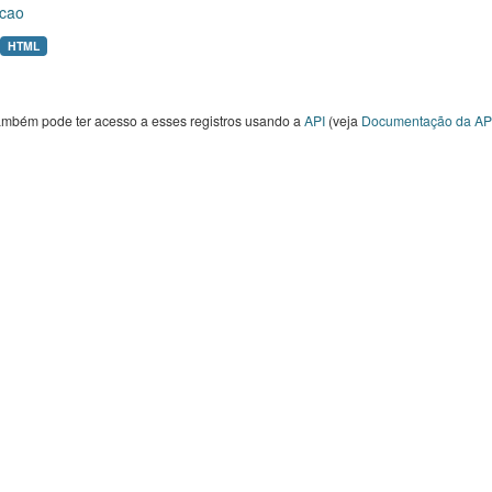
cao
HTML
ambém pode ter acesso a esses registros usando a
API
(veja
Documentação da AP