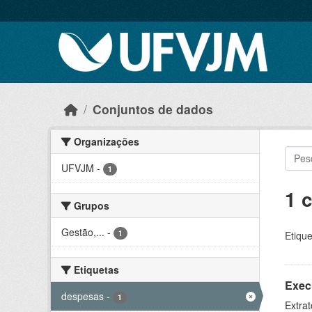
Skip to main content
Conjuntos de dados
Organizações
UFVJM
-
1
1 
Grupos
Gestão,...
-
1
Etique
Etiquetas
Exec
despesas
-
1
Extrat