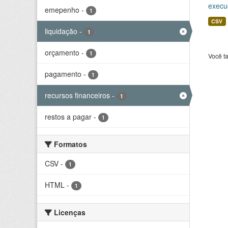
execu
emepenho
-
1
CSV
liquidação
-
1
orçamento
-
1
Você t
pagamento
-
1
recursos financeiros
-
1
restos a pagar
-
1
Formatos
CSV
-
1
HTML
-
1
Licenças