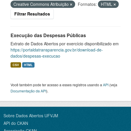
Creative Commons Atribuição
Formatos:
HTML
Filtrar Resultados
Execução das Despesas Públicas
Extrato de Dados Abertos por exercício disponibilizado em
https://portaldatransparencia.gov.br/download-de-
dados/despesas-execucao
CSV
HTML
Você também pode ter acesso a esses registros usando a
API
(veja
Documentação da API
).
Sobre Dados Abertos UFVJM
API do CKAN
Associação CKAN