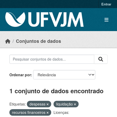
Skip to main content
Entrar
Conjuntos de dados
Ordenar por
1 conjunto de dados encontrado
Etiquetas:
despesas
liquidação
recursos financeiros
Licenças: