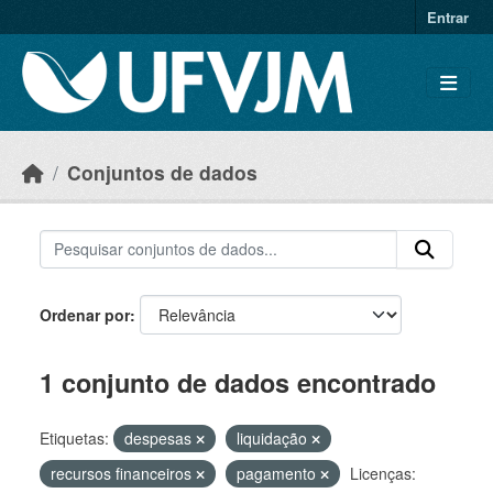
Skip to main content
Entrar
Conjuntos de dados
Ordenar por
1 conjunto de dados encontrado
Etiquetas:
despesas
liquidação
recursos financeiros
pagamento
Licenças: