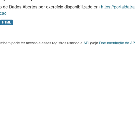
o de Dados Abertos por exercício disponibilizado em
https://portaldat
cao
HTML
ambém pode ter acesso a esses registros usando a
API
(veja
Documentação da AP