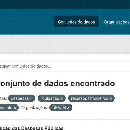
Conjuntos de dados
Organizações
conjunto de dados encontrado
tas:
despesas
liquidação
recursos financeiros
amento
Organizações:
UFVJM
ução das Despesas Públicas