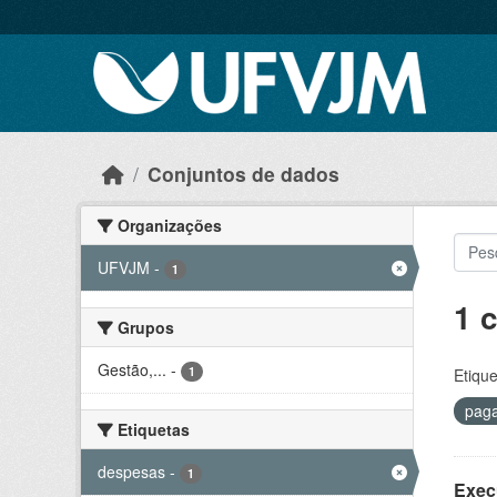
Skip to main content
Conjuntos de dados
Organizações
UFVJM
-
1
1 
Grupos
Gestão,...
-
1
Etique
pag
Etiquetas
despesas
-
1
Exec