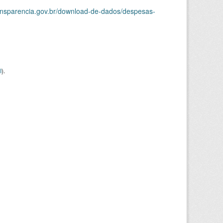
ransparencia.gov.br/download-de-dados/despesas-
I
).