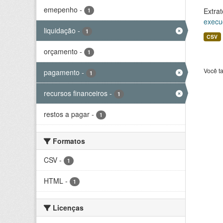
emepenho
-
Extrat
1
execu
liquidação
-
1
CSV
orçamento
-
1
Você t
pagamento
-
1
recursos financeiros
-
1
restos a pagar
-
1
Formatos
CSV
-
1
HTML
-
1
Licenças