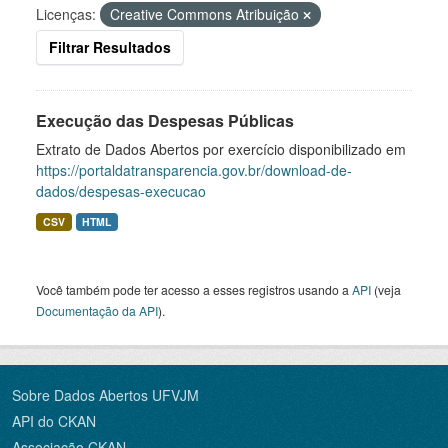
Licenças:
Creative Commons Atribuição
Filtrar Resultados
Execução das Despesas Públicas
Extrato de Dados Abertos por exercício disponibilizado em
https://portaldatransparencia.gov.br/download-de-
dados/despesas-execucao
CSV
HTML
Você também pode ter acesso a esses registros usando a
API
(veja
Documentação da API
).
Sobre Dados Abertos UFVJM
API do CKAN
Associação CKAN