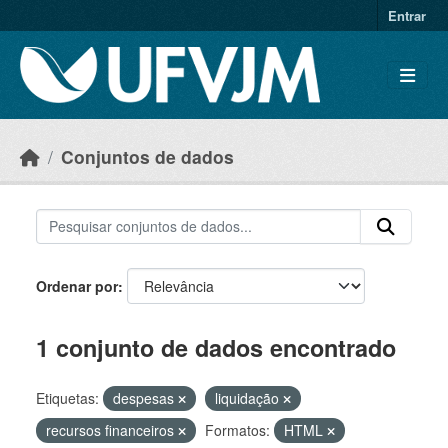
Skip to main content
Entrar
Conjuntos de dados
Ordenar por
1 conjunto de dados encontrado
Etiquetas:
despesas
liquidação
recursos financeiros
Formatos:
HTML