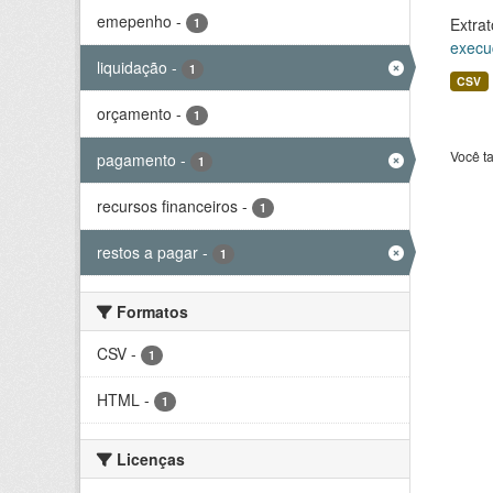
emepenho
-
Extrat
1
execu
liquidação
-
1
CSV
orçamento
-
1
Você t
pagamento
-
1
recursos financeiros
-
1
restos a pagar
-
1
Formatos
CSV
-
1
HTML
-
1
Licenças