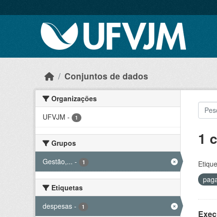
Skip to main content
Conjuntos de dados
Organizações
UFVJM
-
1
1 
Grupos
Gestão,...
-
1
Etique
pag
Etiquetas
despesas
-
1
Exec