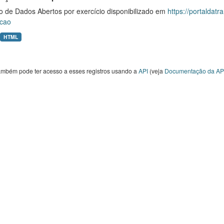
o de Dados Abertos por exercício disponibilizado em
https://portaldat
cao
HTML
ambém pode ter acesso a esses registros usando a
API
(veja
Documentação da AP