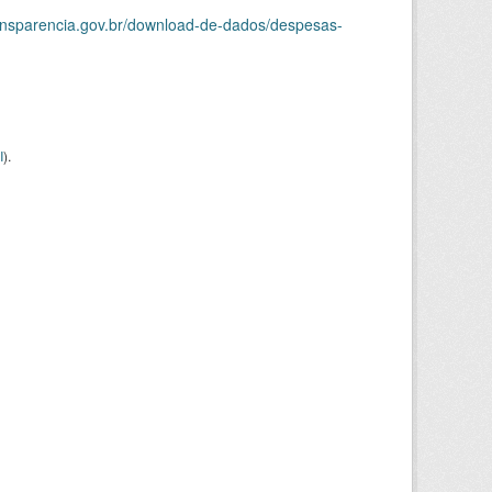
ransparencia.gov.br/download-de-dados/despesas-
I
).