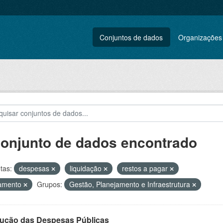
Conjuntos de dados
Organizações
conjunto de dados encontrado
tas:
despesas
liquidação
restos a pagar
amento
Grupos:
Gestão, Planejamento e Infraestrutura
ução das Despesas Públicas