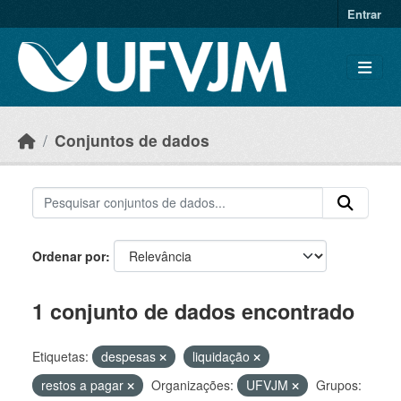
Skip to main content
Entrar
Conjuntos de dados
Ordenar por
1 conjunto de dados encontrado
Etiquetas:
despesas
liquidação
restos a pagar
Organizações:
UFVJM
Grupos: