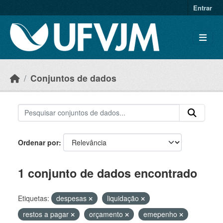
Skip to main content
Entrar
Conjuntos de dados
Ordenar por
1 conjunto de dados encontrado
Etiquetas:
despesas
liquidação
restos a pagar
orçamento
emepenho