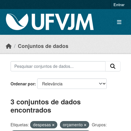
Skip to main content
Entrar
Conjuntos de dados
Ordenar por
3 conjuntos de dados
encontrados
Etiquetas:
despesas
orçamento
Grupos: