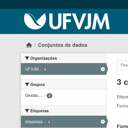
Skip to main content
Conjuntos de dados
Organizações
UFVJM
-
3
3 
Grupos
Gestão,...
-
3
Etique
Forma
Etiquetas
despesas
-
3
Forn