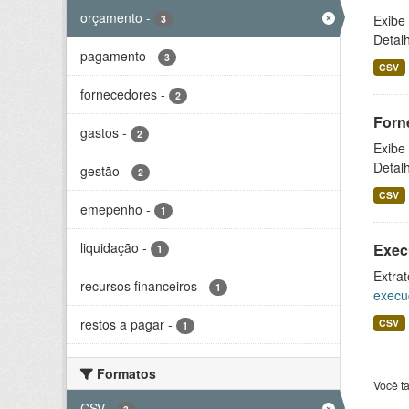
orçamento
-
Exibe
3
Detal
pagamento
-
3
CSV
fornecedores
-
2
Forn
gastos
-
2
Exibe
Detal
gestão
-
2
CSV
emepenho
-
1
liquidação
-
Exec
1
Extrat
recursos financeiros
-
1
execu
restos a pagar
-
CSV
1
Formatos
Você t
CSV
-