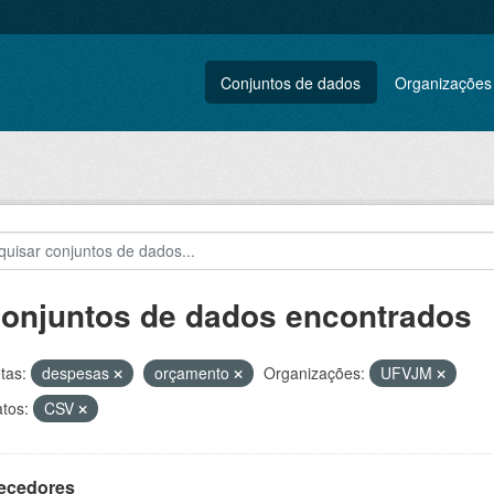
Conjuntos de dados
Organizações
conjuntos de dados encontrados
tas:
despesas
orçamento
Organizações:
UFVJM
tos:
CSV
ecedores