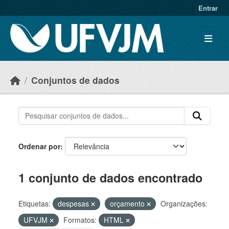
Skip to main content
Entrar
Conjuntos de dados
Ordenar por
1 conjunto de dados encontrado
Etiquetas:
despesas
orçamento
Organizações:
UFVJM
Formatos:
HTML