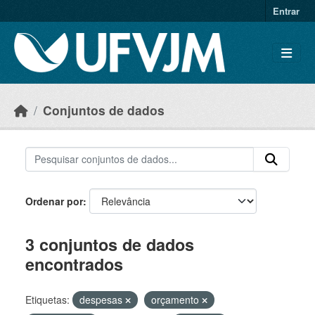
Skip to main content
Entrar
Conjuntos de dados
Ordenar por
3 conjuntos de dados
encontrados
Etiquetas:
despesas
orçamento