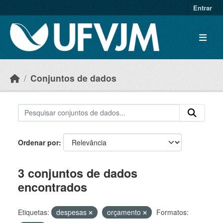
Skip to main content
Entrar
Conjuntos de dados
Ordenar por
3 conjuntos de dados
encontrados
Etiquetas:
despesas
orçamento
Formatos: