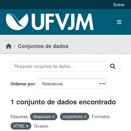
Skip to main content
Entrar
Conjuntos de dados
Ordenar por
1 conjunto de dados encontrado
Etiquetas:
despesas
orçamento
Formatos:
HTML
Grupos: