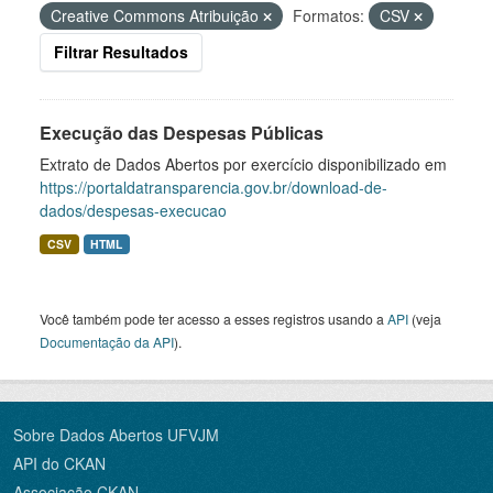
Creative Commons Atribuição
Formatos:
CSV
Filtrar Resultados
Execução das Despesas Públicas
Extrato de Dados Abertos por exercício disponibilizado em
https://portaldatransparencia.gov.br/download-de-
dados/despesas-execucao
CSV
HTML
Você também pode ter acesso a esses registros usando a
API
(veja
Documentação da API
).
Sobre Dados Abertos UFVJM
API do CKAN
Associação CKAN