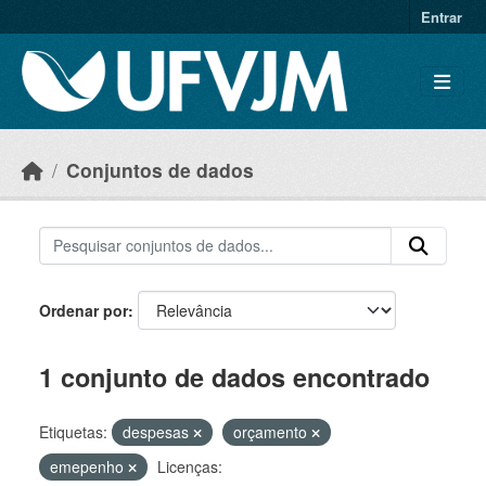
Skip to main content
Entrar
Conjuntos de dados
Ordenar por
1 conjunto de dados encontrado
Etiquetas:
despesas
orçamento
emepenho
Licenças: