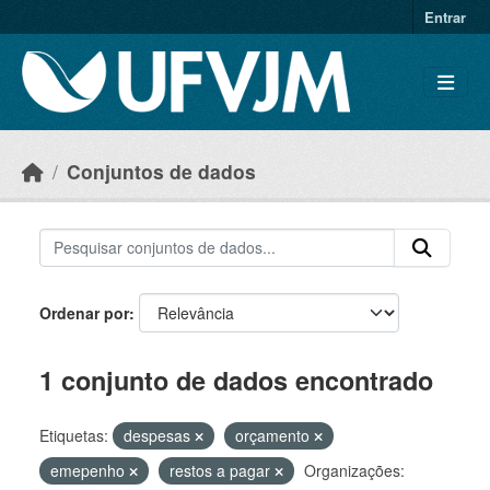
Skip to main content
Entrar
Conjuntos de dados
Ordenar por
1 conjunto de dados encontrado
Etiquetas:
despesas
orçamento
emepenho
restos a pagar
Organizações: