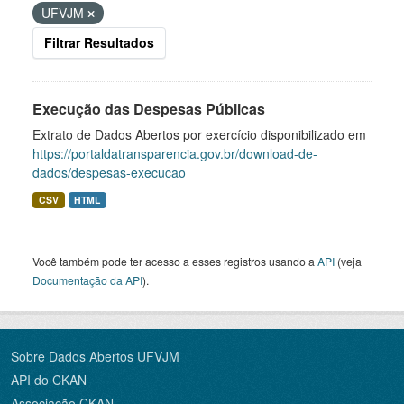
UFVJM
Filtrar Resultados
Execução das Despesas Públicas
Extrato de Dados Abertos por exercício disponibilizado em
https://portaldatransparencia.gov.br/download-de-
dados/despesas-execucao
CSV
HTML
Você também pode ter acesso a esses registros usando a
API
(veja
Documentação da API
).
Sobre Dados Abertos UFVJM
API do CKAN
Associação CKAN