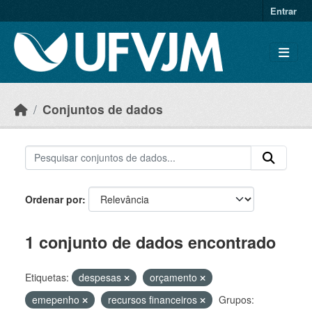
Skip to main content
Entrar
Conjuntos de dados
Ordenar por
1 conjunto de dados encontrado
Etiquetas:
despesas
orçamento
emepenho
recursos financeiros
Grupos: