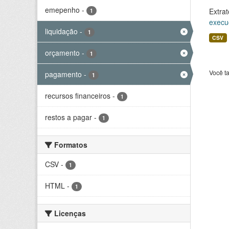
emepenho
-
Extrat
1
execu
liquidação
-
1
CSV
orçamento
-
1
Você t
pagamento
-
1
recursos financeiros
-
1
restos a pagar
-
1
Formatos
CSV
-
1
HTML
-
1
Licenças