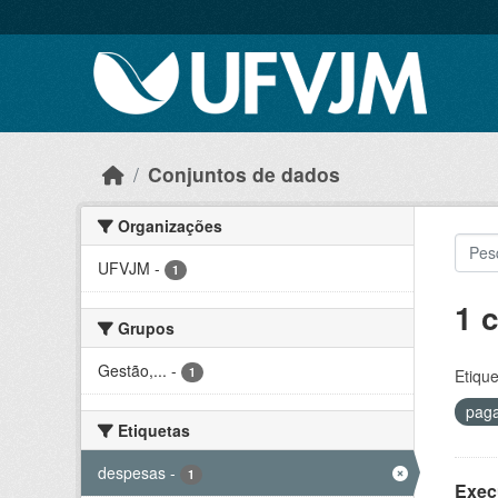
Skip to main content
Conjuntos de dados
Organizações
UFVJM
-
1
1 
Grupos
Gestão,...
-
1
Etique
pag
Etiquetas
despesas
-
1
Exec