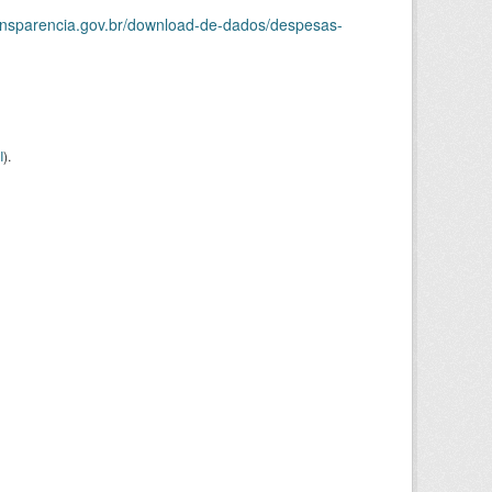
ransparencia.gov.br/download-de-dados/despesas-
I
).