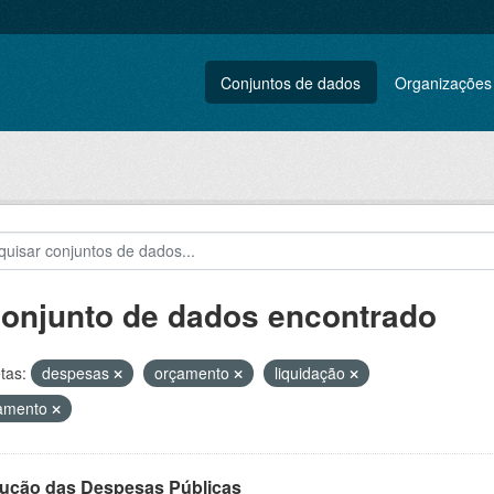
Conjuntos de dados
Organizações
conjunto de dados encontrado
tas:
despesas
orçamento
liquidação
amento
ução das Despesas Públicas