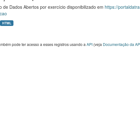
o de Dados Abertos por exercício disponibilizado em
https://portaldat
cao
HTML
ambém pode ter acesso a esses registros usando a
API
(veja
Documentação da AP