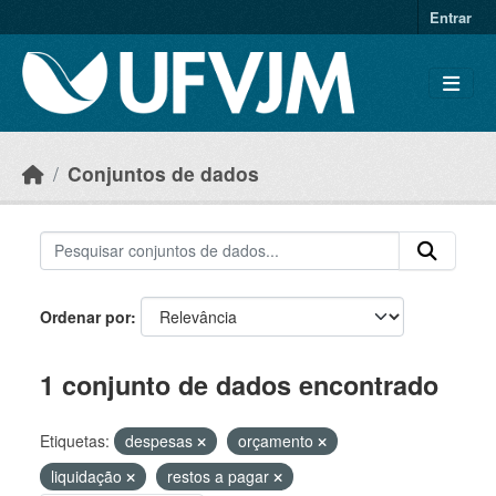
Skip to main content
Entrar
Conjuntos de dados
Ordenar por
1 conjunto de dados encontrado
Etiquetas:
despesas
orçamento
liquidação
restos a pagar