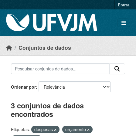
Skip to main content
Entrar
Conjuntos de dados
Ordenar por
3 conjuntos de dados
encontrados
Etiquetas:
despesas
orçamento