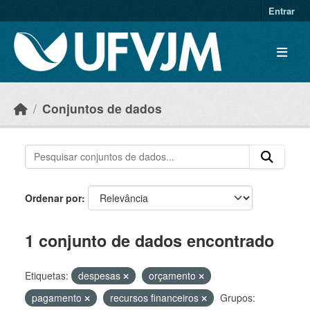
Skip to main content
Entrar
Conjuntos de dados
Ordenar por
1 conjunto de dados encontrado
Etiquetas:
despesas
orçamento
pagamento
recursos financeiros
Grupos: