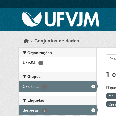
Skip to main content
Conjuntos de dados
Organizações
UFVJM
-
1
1 
Grupos
Gestão,...
-
1
Etique
recu
Etiquetas
Crea
despesas
-
1