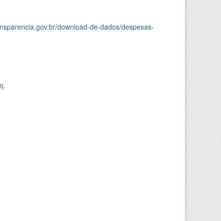
ransparencia.gov.br/download-de-dados/despesas-
I
).