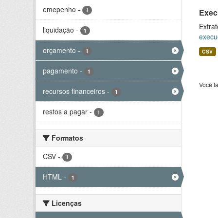
emepenho
-
1
Exec
Extrat
liquidação
-
1
execu
orçamento
-
1
CSV
pagamento
-
1
Você t
recursos financeiros
-
1
restos a pagar
-
1
Formatos
CSV
-
1
HTML
-
1
Licenças