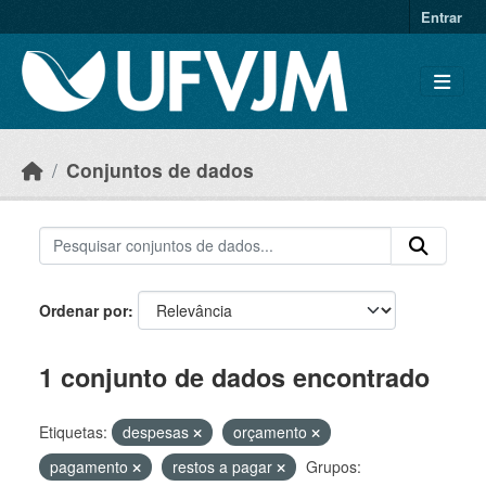
Skip to main content
Entrar
Conjuntos de dados
Ordenar por
1 conjunto de dados encontrado
Etiquetas:
despesas
orçamento
pagamento
restos a pagar
Grupos: