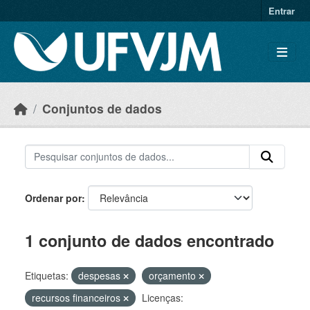
Skip to main content
Entrar
Conjuntos de dados
Ordenar por
1 conjunto de dados encontrado
Etiquetas:
despesas
orçamento
recursos financeiros
Licenças: