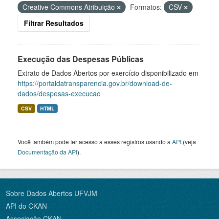
Creative Commons Atribuição
Formatos:
CSV
Filtrar Resultados
Execução das Despesas Públicas
Extrato de Dados Abertos por exercício disponibilizado em
https://portaldatransparencia.gov.br/download-de-
dados/despesas-execucao
CSV
HTML
Você também pode ter acesso a esses registros usando a
API
(veja
Documentação da API
).
Sobre Dados Abertos UFVJM
API do CKAN
Associação CKAN