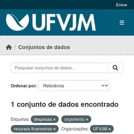
Skip to main content
Entrar
Conjuntos de dados
Ordenar por
1 conjunto de dados encontrado
Etiquetas:
despesas
orçamento
recursos financeiros
Organizações:
UFVJM