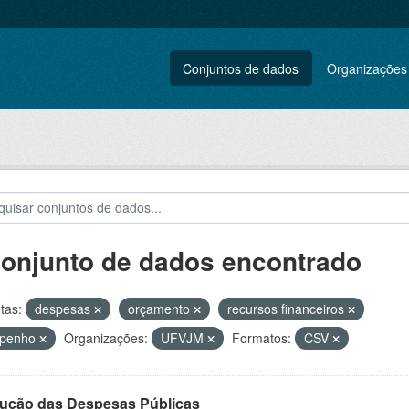
Conjuntos de dados
Organizações
conjunto de dados encontrado
tas:
despesas
orçamento
recursos financeiros
penho
Organizações:
UFVJM
Formatos:
CSV
ução das Despesas Públicas