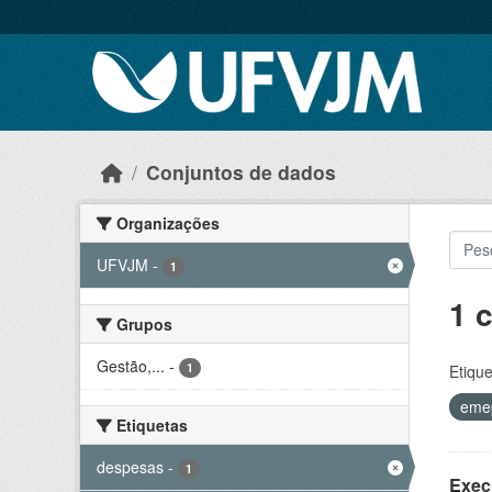
Skip to main content
Conjuntos de dados
Organizações
UFVJM
-
1
1 
Grupos
Gestão,...
-
1
Etique
eme
Etiquetas
despesas
-
1
Exec