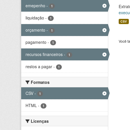
emepenho
-
Extrat
1
execu
liquidação
-
1
CSV
orçamento
-
1
Você t
pagamento
-
1
recursos financeiros
-
1
restos a pagar
-
1
Formatos
CSV
-
1
HTML
-
1
Licenças