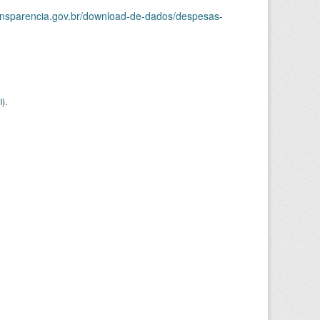
ransparencia.gov.br/download-de-dados/despesas-
I
).