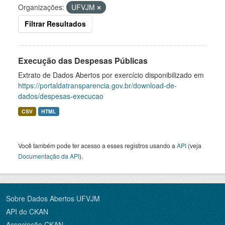
Organizações:
UFVJM
Filtrar Resultados
Execução das Despesas Públicas
Extrato de Dados Abertos por exercício disponibilizado em
https://portaldatransparencia.gov.br/download-de-
dados/despesas-execucao
CSV
HTML
Você também pode ter acesso a esses registros usando a
API
(veja
Documentação da API
).
Sobre Dados Abertos UFVJM
API do CKAN
Associação CKAN