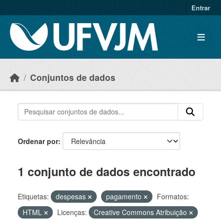
Skip to main content
Entrar
Conjuntos de dados
Ordenar por
1 conjunto de dados encontrado
Etiquetas:
despesas
pagamento
Formatos:
HTML
Licenças:
Creative Commons Atribuição