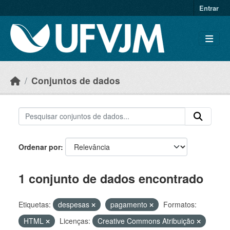
Skip to main content
Entrar
Conjuntos de dados
Ordenar por
1 conjunto de dados encontrado
Etiquetas:
despesas
pagamento
Formatos:
HTML
Licenças:
Creative Commons Atribuição