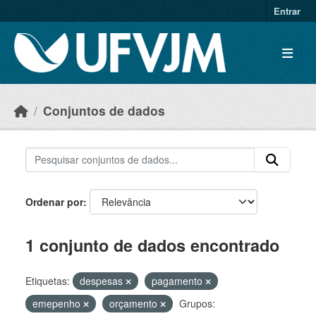
Skip to main content
Entrar
Conjuntos de dados
Ordenar por
1 conjunto de dados encontrado
Etiquetas:
despesas
pagamento
emepenho
orçamento
Grupos: